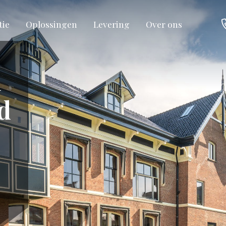
tie
Oplossingen
Levering
Over ons
n
d