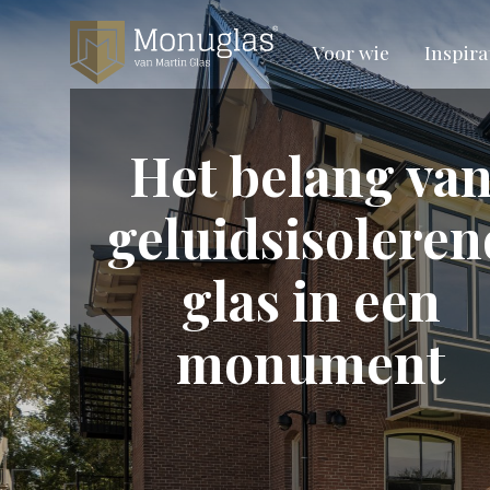
Voor wie
Inspira
Het belang va
geluidsisoleren
glas in een
monument