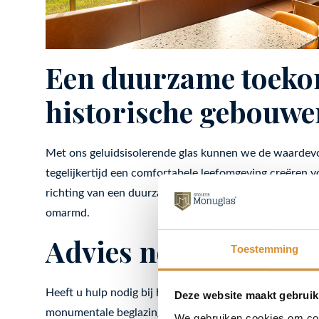
Een duurzame toeko
historische gebouwe
Met ons geluidsisolerende glas kunnen we de waarde
tegelijkertijd een comfortabele leefomgeving creëren vo
richting van een duurzame toekomst, waarin het verle
omarmd.
Advies nodig bij gelu
Toestemming
Heeft u hulp nodig bij het vervangen van het glas in 
Deze website maakt gebruik
monumentale beglazing, helpt u bij elke stap. Neem vri
We gebruiken cookies om cont