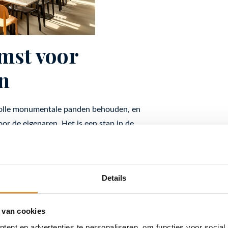
mst voor
n
volle monumentale panden behouden, en
or de eigenaren. Het is een stap in de
den wordt gekoesterd en het heden wordt
idsisoleren glas?
Details
uw monument? Bart Vroegh, adviseur
 van cookies
jblijvend
contact
met ons op via +31 (0)318
ent en advertenties te personaliseren, om functies voor social