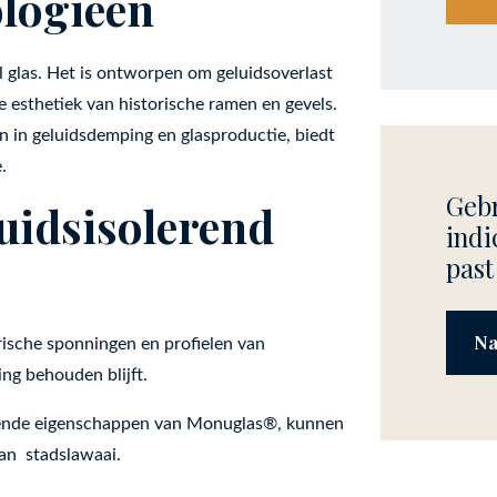
logieën
l glas. Het is ontworpen om geluidsoverlast
e esthetiek van historische ramen en gevels.
 in geluidsdemping en glasproductie, biedt
.
Gebr
uidsisolerend
indi
past
Na
orische sponningen en profielen van
ng behouden blijft.
erende eigenschappen van Monuglas®, kunnen
van stadslawaai.