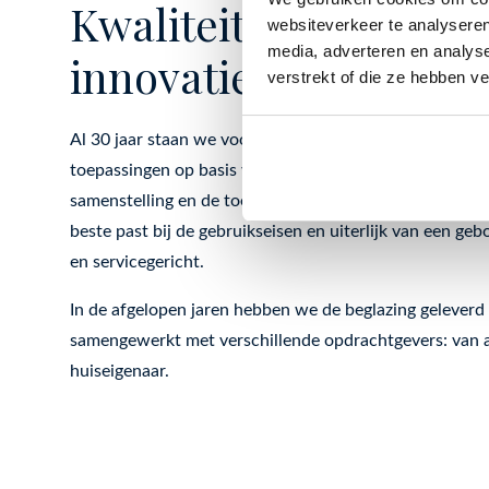
Kwaliteit, betrouwba
websiteverkeer te analyseren
media, adverteren en analys
innovatie
verstrekt of die ze hebben v
Al 30 jaar staan we voor kwaliteit, betrouwbaarheid en
toepassingen op basis van de wensen van onze klant. M
samenstelling en de toepassing ervan adviseren wij on
beste past bij de gebruikseisen en uiterlijk van een geb
en servicegericht.
In de afgelopen jaren hebben we de beglazing gelever
samengewerkt met verschillende opdrachtgevers: van ar
huiseigenaar.