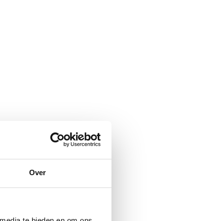
Over
 media te bieden en om ons