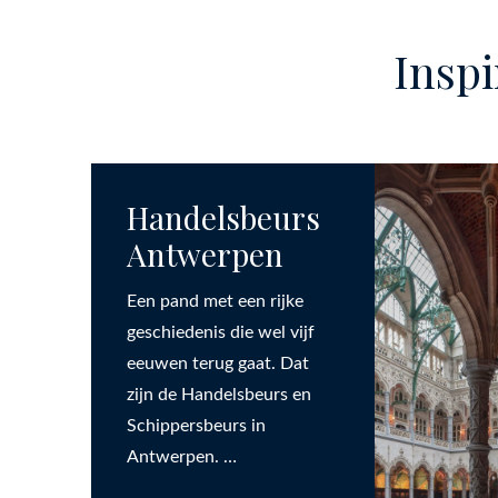
Inspi
Handelsbeurs
Antwerpen
Een pand met een rijke
geschiedenis die wel vijf
eeuwen terug gaat. Dat
zijn de Handelsbeurs en
Schippersbeurs in
Antwerpen. …