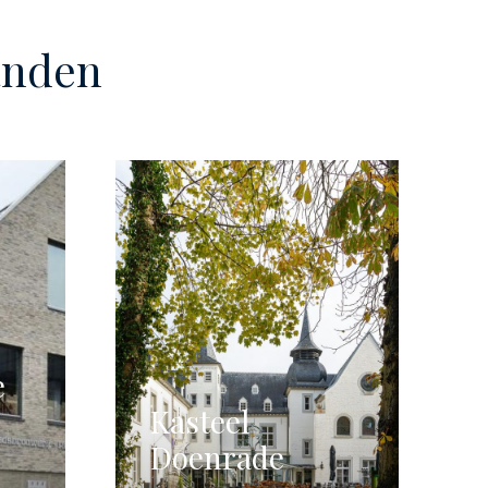
panden
e
Kasteel
Doenrade