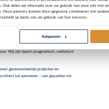
arheid en
. Ook delen we informatie over uw gebruik van onze site met on
e. Deze partners kunnen deze gegevens combineren met andere i
erzameld op basis van uw gebruik van hun services.
 innovatie in glas. We ontwikkelen
Aanpassen
et een diepgaande kennis van glas, de
ze klanten welke HR++ glas oplossing het
ouw. Wij zijn daarin pragmatisch, realistisch
d voor gerenommeerde projecten en
chitect tot aannemer – van glaszetter tot