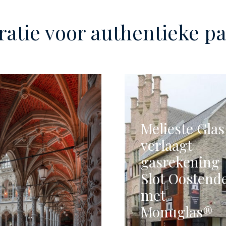
ratie voor authentieke 
Melieste Glas
verlaagt
gasrekening
Slot Oostend
met
Monuglas®