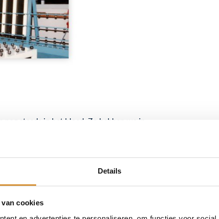
s nog steeds in het bloed. Zo hebben we in
or een monumentaal pand. In het afgelopen
rontwikkeld op basis van het karakter van
nten op de markt, Modern, Classic and
Details
den we voor elk monumentaal pand de juiste
 stand houden van cultureel erfgoed,
 van cookies
ent en advertenties te personaliseren, om functies voor social