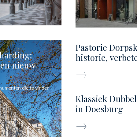
Pastorie Dorps
harding:
historie, verbe
een nieuw
onumenten die te vinden
Klassiek Dubbelg
 is, …
in Doesburg