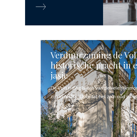
Verduurzaming de Vol
historische pracht in 
jasje
De Volharding is een van de vele rijksm
zijn in ARTIS. Doordat het zo’n oud pand