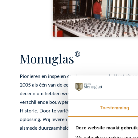
®
Monuglas
Pionieren en inspelen op de wensen van de klant zit on
2005 als één van de eerste dubbel glas ontwikkeld vo
decennium hebben we dit extra dunne isolatieglas doo
verschillende bouwperiodes. Nu brengen we drie varia
Toestemming
Historic. Door te variëren in de glassamenstelling bie
oplossing. Wij leveren daarmee een bijdrage aan het in
Deze website maakt gebruik
alsmede duurzaamheid, energiebesparing en comfort.
We gebruiken cookies om cont