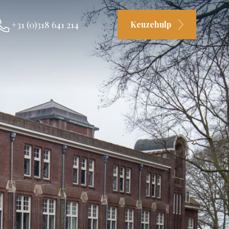
+31 (0)318 641 214
Keuzehulp