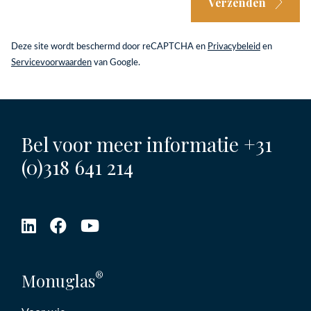
Verzenden
Deze site wordt beschermd door reCAPTCHA en
Privacybeleid
en
Servicevoorwaarden
van Google.
Bel voor meer informatie
+31
(0)318 641 214
®
Monuglas