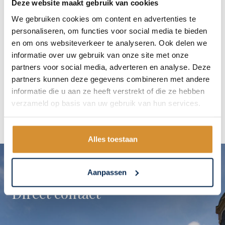
Geluidswerend
Deze website maakt gebruik van cookies
monumentenglas
We gebruiken cookies om content en advertenties te
personaliseren, om functies voor social media te bieden
In een wereld die steeds drukker wordt, speelt
en om ons websiteverkeer te analyseren. Ook delen we
informatie over uw gebruik van onze site met onze
geluidsoverlast een steeds grotere rol in ons dagelijks leven.
partners voor social media, adverteren en analyse. Deze
Hierdoor wordt de …
partners kunnen deze gegevens combineren met andere
informatie die u aan ze heeft verstrekt of die ze hebben
verzameld op basis van uw gebruik van hun services.
Alles toestaan
Aanpassen
Direct contact