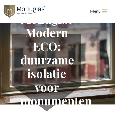
Monuglas®
Modern
ECO:
duurzame
isolatie
voor
monumenten