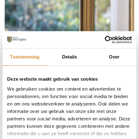
Toestemming
Details
Over
19.10.2024
Deze website maakt gebruik van cookies
Isoleren in balans: voorkom
We gebruiken cookies om content en advertenties te
overisolatie met Monuglas®
personaliseren, om functies voor social media te bieden
en om ons websiteverkeer te analyseren. Ook delen we
In een tijd van klimaatverandering, stijgende energieprijzen
informatie over uw gebruik van onze site met onze
en nieuwe overheidsregels, is verduurzaming van
partners voor social media, adverteren en analyse. Deze
partners kunnen deze gegevens combineren met andere
monumentale panden belangrijker dan ooit. Maar hoe …
informatie die u aan ze heeft verstrekt of die ze hebben