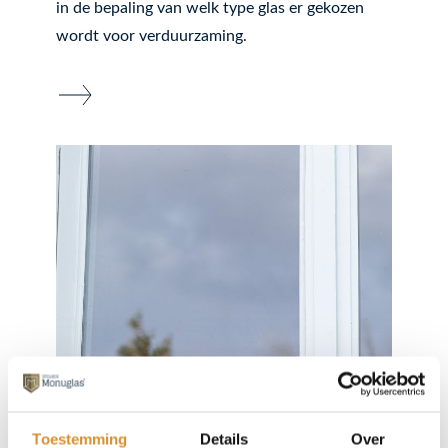
in de bepaling van welk type glas er gekozen
wordt voor verduurzaming.
Monuglas® vacuümglas
Toestemming
Details
Over