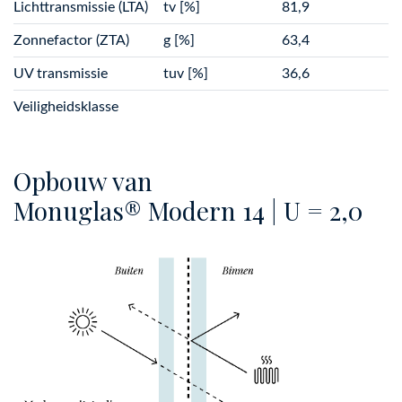
Lichttransmissie (LTA)
tv [%]
81,9
Zonnefactor (ZTA)
g [%]
63,4
UV transmissie
tuv [%]
36,6
Veiligheidsklasse
Opbouw van
Monuglas® Modern 14 | U = 2,0