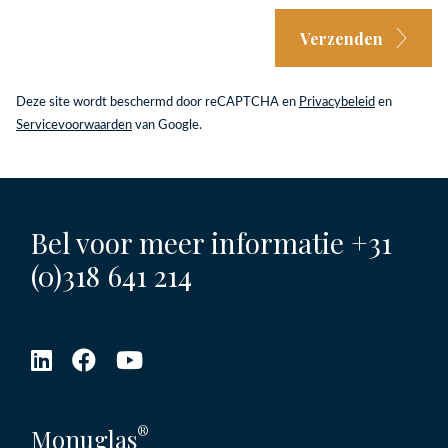
Verzenden
Deze site wordt beschermd door reCAPTCHA en
Privacybeleid
en
Servicevoorwaarden
van Google.
Bel voor meer informatie
+31
(0)318 641 214
®
Monuglas