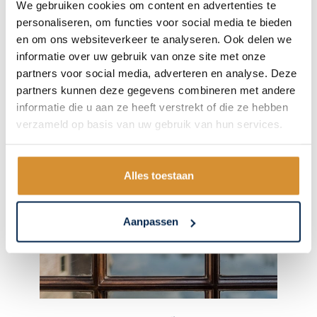
Monuglas® is ook verkrijgbaar als vacuümglas,
We gebruiken cookies om content en advertenties te
personaliseren, om functies voor social media te bieden
er zijn vier varianten. Dit glas zorgt ervoor dat
en om ons websiteverkeer te analyseren. Ook delen we
er hele lage Ug-waarden kunnen …
informatie over uw gebruik van onze site met onze
partners voor social media, adverteren en analyse. Deze
partners kunnen deze gegevens combineren met andere
informatie die u aan ze heeft verstrekt of die ze hebben
verzameld op basis van uw gebruik van hun services.
Alles toestaan
Aanpassen