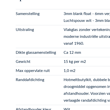
Samenstelling
3mm blank float - 6mm ve
Luchtspouw wit - 3mm blan
Uitstraling
Vlakglas zonder vertekenin
moderne industriële uitstra
vanaf 1960.
Dikte glassamenstelling
Ca 12 mm
Gewicht
15 kg per m2
Max oppervlate ruit
1,0 m2
Randdafdichting
Hotmeltbutylkit, dubbele b
droogmiddel opgenomen i
afstandhouder. Voorzien v
verlaagde randafdichting 
Afstandhouder kleur
Wit