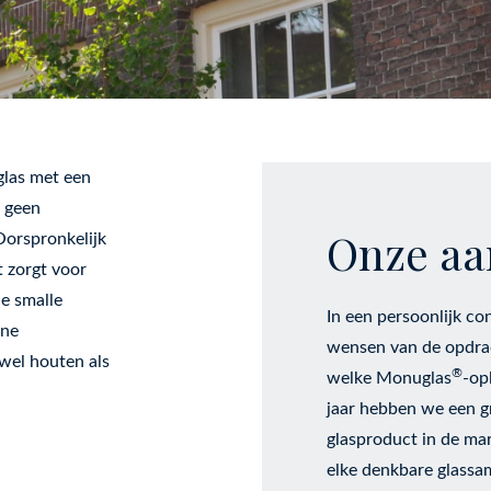
glas met een
t geen
Onze aa
Oorspronkelijk
 zorgt voor
e smalle
In een persoonlijk co
nne
wensen van de opdrac
wel houten als
®
welke Monuglas
-op
jaar hebben we een 
glasproduct in de ma
elke denkbare glassa