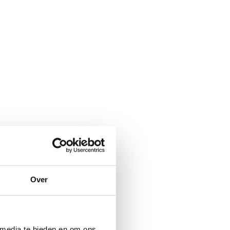
Over
 media te bieden en om ons