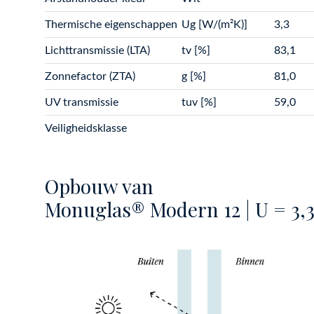
Thermische eigenschappen
Ug [W/(m²K)]
3,3
Lichttransmissie (LTA)
tv [%]
83,1
Zonnefactor (ZTA)
g [%]
81,0
UV transmissie
tuv [%]
59,0
Veiligheidsklasse
Opbouw van
Monuglas® Modern 12 | U = 3,