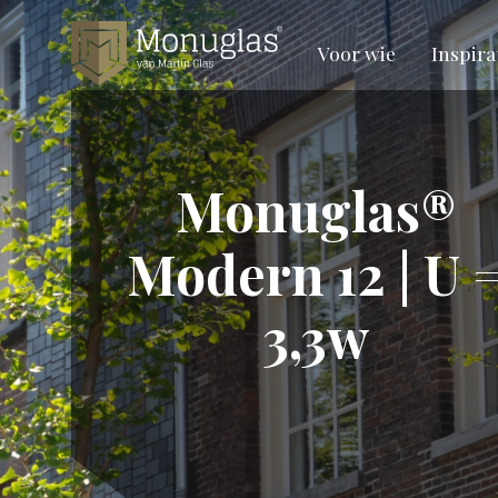
Voor wie
Inspira
Monuglas®
Modern 12 | U 
3,3w