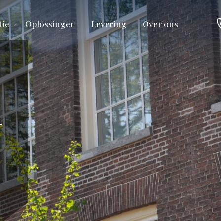
tie
Oplossingen
Levering
Over ons
=