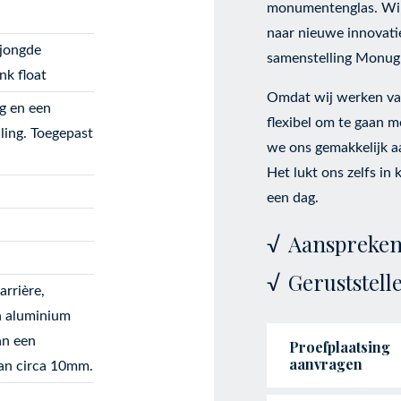
monumentenglas. Wil 
naar nieuwe innovati
rjongde
samenstelling Monug
k float
Omdat wij werken vanu
g en een
flexibel om te gaan 
ling. Toegepast
we ons gemakkelijk aa
Het lukt ons zelfs in 
een dag.
Aanspreken
Geruststel
arrière,
n aluminium
an een
Proefplaatsing
aanvragen
van circa 10mm.