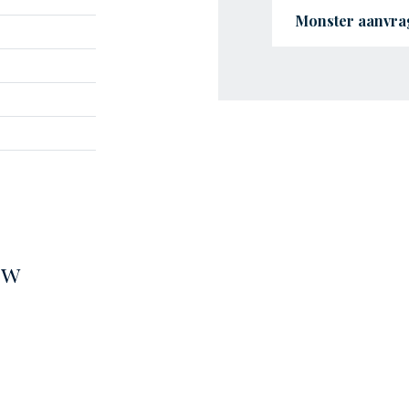
Monster aanvra
3w