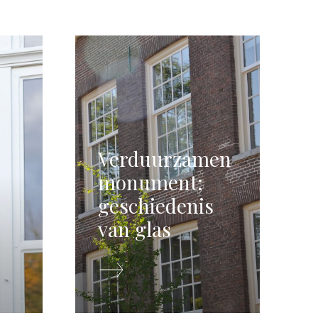
Verduurzamen
monument;
geschiedenis
van glas